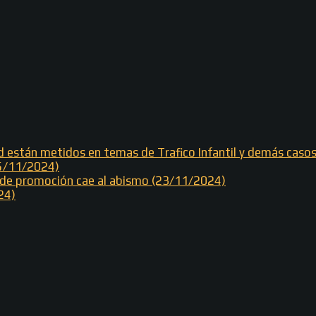
od están metidos en temas de Trafico Infantil y demás cas
25/11/2024)
e de promoción cae al abismo (23/11/2024)
24)