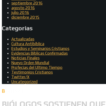
septiembre 2016
agosto 2016
julio 2016
diciembre 2015
Categorias
Actualizadas
Cultura Antibíblica
Estudios y Seminarios Cristianos
Evidencias Biblicas Confirmadas
Noticias Finales
Nuevo Orden Mundial
Profecias del Ultimo Tiempo
Testimonios Cristianos
Twitter/X
Uncategorized
Blog Post
BIÓLOGOS SOSTIENEN QUE 