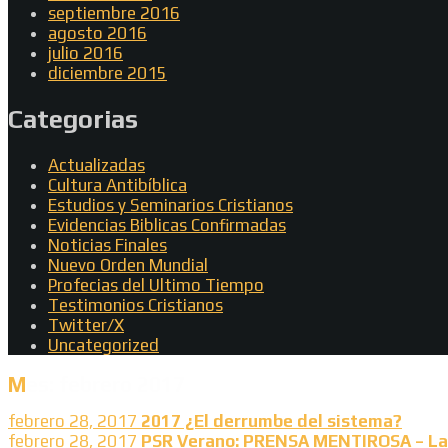
septiembre 2016
agosto 2016
julio 2016
diciembre 2015
Categorias
Actualizadas
Cultura Antibíblica
Estudios y Seminarios Cristianos
Evidencias Biblicas Confirmadas
Noticias Finales
Nuevo Orden Mundial
Profecias del Ultimo Tiempo
Testimonios Cristianos
Twitter/X
Uncategorized
Mes:
febrero 2017
febrero 28, 2017
2017 ¿El derrumbe del sistema?
febrero 28, 2017
PSR Verano: PRENSA MENTIROSA – La