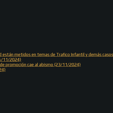
od están metidos en temas de Trafico Infantil y demás cas
25/11/2024)
e de promoción cae al abismo (23/11/2024)
24)