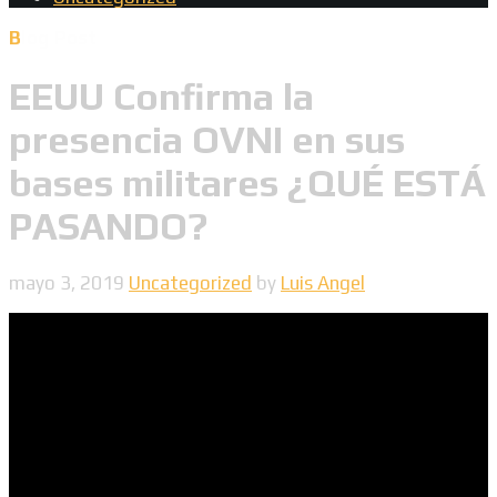
Blog Post
EEUU Confirma la
presencia OVNI en sus
bases militares ¿QUÉ ESTÁ
PASANDO?
mayo 3, 2019
Uncategorized
by
Luis Angel